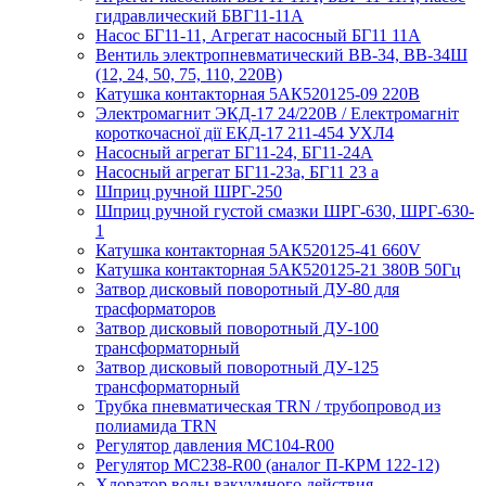
гидравлический БВГ11-11А
Насос БГ11-11, Агрегат насосный БГ11 11А
Вентиль электропневматический ВВ-34, ВВ-34Ш
(12, 24, 50, 75, 110, 220В)
Катушка контакторная 5АК520125-09 220В
Электромагнит ЭКД-17 24/220В / Електромагніт
короткочасної дії ЕКД-17 211-454 УХЛ4
Насосный агрегат БГ11-24, БГ11-24А
Насосный агрегат БГ11-23а, БГ11 23 а
Шприц ручной ШРГ-250
Шприц ручной густой смазки ШРГ-630, ШРГ-630-
1
Катушка контакторная 5АК520125-41 660V
Катушка контакторная 5АК520125-21 380В 50Гц
Затвор дисковый поворотный ДУ-80 для
трасформаторов
Затвор дисковый поворотный ДУ-100
трансформаторный
Затвор дисковый поворотный ДУ-125
трансформаторный
Трубка пневматическая TRN / трубопровод из
полиамида TRN
Регулятор давления MC104-R00
Регулятор MC238-R00 (аналог П-КРМ 122-12)
Хлоратор воды вакуумного действия