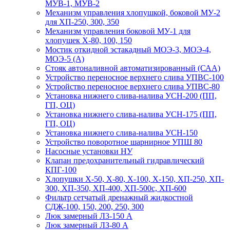
МУВ-1, МУВ-2
Механизм управления хлопушкой, боковой МУ-2
для ХП-250, 300, 350
Механизм управления боковой МУ-1 для
хлопушек Х-80, 100, 150
Мостик откидной эстакадный МОЭ-3, МОЭ-4,
МОЭ-5 (А)
Стояк автоналивной автоматизированный (САА)
Устройство переносное верхнего слива УПВС-100
Устройство переносное верхнего слива УПВС-80
Установка нижнего слива-налива УСН-200 (ПП,
ГП, ОЦ)
Установка нижнего слива-налива УСН-175 (ПП,
ГП, ОЦ)
Установка нижнего слива-налива УСН-150
Устройство поворотное шарнирное УПШ 80
Насосные установки НУ
Клапан предохранительный гидравлический
КПГ-100
Хлопушки Х-50, Х-80, Х-100, Х-150, ХП-250, ХП-
З00, ХП-350, ХП-400, ХП-500с, ХП-600
Фильтр сетчатый дренажный жидкостной
СДЖ-100, 150, 200, 250, 300
Люк замерный Л3-150 А
Люк замерный ЛЗ-80 А