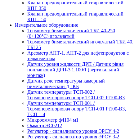
Клапан предохранительный гидравлический
КПГ-350
Клапан предохранительный гидравлический
КПГ-150
Измерительное оборудование
Термометр биметаллический ТБИ 40-250
(0+120°С) игольчатый
Термометр биметаллический игольчатый ТБИ 40,
ТБІ 25
Ареометр АНТ-1, АНТ-2 для нефтепродуктов с
термометром
Датчик уровня жидкости ДРП / Датчик рівня
поплавковий ДРП-3.1.100/1 (вертикальний
монтаж)
Датчик реле температуры камерный
биметаллический ДТКБ
Датчик температуры ТСП-002 /
Термоперетворювач опору ТСП-002 Pt100-B3
Датчик температуры ТСП-001 /
Термоперетворювач опору ТСП-001 Pt100-B3,
ТСП 1-4
Микроомметр ф4104 м1
Омметр ЭС0212
Регулятор - сигнализатор уровня ЭРСУ 4-2
Регулятор - сигнализатор уровня ЭРСУ 3-2