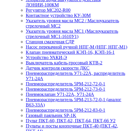
ЛОНИИ-100КМ
Регулятор MC202-R00
Контактное устройство КУ-30М
Указатель уровня масла МС2 / Маслоуказатель
стрелочный МС2
Указатель уровня масла МС1 (Маслоуказатель
стрелочный МС1-1610У1)
Станция смазочная СДР
Насос перекачной ручной НПГ-М (НПГ, НПГ-М1)
Клапан пневматический КЭП-16, КЭП-16-1
Устройство УАКИ-Э
Выключатель кабель-тросовый КТВ-2
Датчик контроля скорости ДКС
Пневмораспределитель У71-22А, распределитель
У71-24А
Пневмораспределитель 5РМ-212-72-0-1
Пневмораспределитель 5РМ-212-73-0-1
Пневмоклапан У71-22А, У71-24А
Пневмораспределитель 5РМ-213-72-0-1 (аналог
В63-33А)
Пневмораспределитель 5РМ-212-83-0-1
Газовый паяльник SP-1K
Пульт ПКТ-60, ПКТ-62, ПКТ-64, ПКТ-66 У2
Пульты и посты кнопочные ПКТ-40 (ПКТ-42,