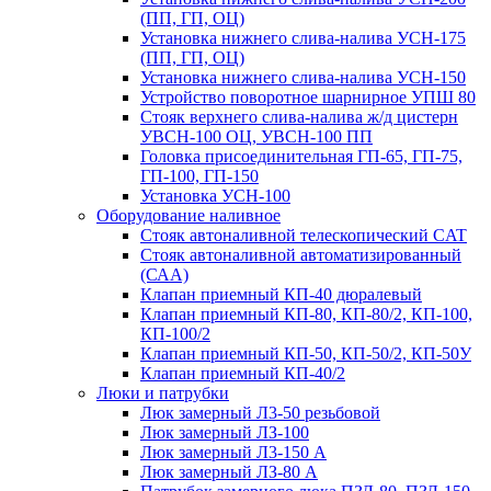
(ПП, ГП, ОЦ)
Установка нижнего слива-налива УСН-175
(ПП, ГП, ОЦ)
Установка нижнего слива-налива УСН-150
Устройство поворотное шарнирное УПШ 80
Стояк верхнего слива-налива ж/д цистерн
УВСН-100 ОЦ, УВСН-100 ПП
Головка присоединительная ГП-65, ГП-75,
ГП-100, ГП-150
Установка УСН-100
Оборудование наливное
Стояк автоналивной телескопический CAT
Стояк автоналивной автоматизированный
(САА)
Клапан приемный КП-40 дюралевый
Клапан приемный КП-80, КП-80/2, КП-100,
КП-100/2
Клапан приемный КП-50, КП-50/2, КП-50У
Клапан приемный КП-40/2
Люки и патрубки
Люк замерный Л3-50 резьбовой
Люк замерный ЛЗ-100
Люк замерный Л3-150 А
Люк замерный ЛЗ-80 А