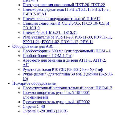
ПКТ-44)
Пост управления кнопочный ПКТ-20, ПКТ-22
Пневмораспределитель П-РЭ 2/16.1, П-РЭ 2/16.2,
П-РЭ 2/16.А1
Пневмоклапан предохранительный П-КАП
Станция смазочная И-СЭ 2,5/0,5, И-СЭ 10/ 0,5, И
СЭ 10/1,0
Пневмоблок ПБ16.21, ПБ16.31
Реле указательное РЭУ11-20, РЭУ11-30, РЭУ11-11,
РЭУ11-21, РЭУ11-02, РЭУ11-12, РЕУ-11
Оборудование для АЗС
Пробоотборник 600 мл (универсальный) ПОМ - 1
Пробоотборник ПОМ-1 (1л)
Ареометр для бензина и дизеля АНТ-1, АНТ-2,
АН
Рулетка лотовая Р10УЗГ, Р20УЗГ, Р30 УЗГ нф
Рукав (шланг) для топлива 50 мм, 2 дюйма (Б-2-50-
10)
Пожарное оборудование
Промежуточный исполнительный орган ПИО-017
Громкоговоритель рупорный 10ГР001
алюминиевый
Громкоговоритель рупорный 10ГР002
Сирена С-40
Сирена С-28 380В (220В)