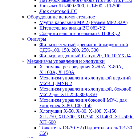
Патрубок замерного люка ПЗЛ-80, ПЗЛ-150
Люк-лаз ЛЛ-600×900, ЛЛ-600, ЛЛ-500
Люк световой ЛС
Оборудование вспомогательное
Муфта кабельная МР-2 (Разъем МР2 32А)
Штепсельная вилка ВС 063-У2
Соединитель штепсельный СП 063 у2
Фильтры
Фильтр сетчатый дренажный жидкостной
СДЖ-100, 150, 200, 250, 300
Фильтр воздушный Сапун 20, 16, 10 УХЛ4
Механизмы управления и хлопушки
Хлопушка резервуарная Х-50А, Х-80А,
Х-100А, Х-150А
Механизм управления хлопушкой верхний
МУВ-1, МУВ-2
Механизм управления хлопушкой, боковой
МУ-2 для ХП-250, 300, 350
Механизм управления боковой МУ-1 для
хлопушек Х-80, 100, 150
Хлопушки Х-50, Х-80, Х-100, Х-150,
ХП-250, ХП-З00, ХП-350, ХП-400, ХП-500с,
ХП-600
Толкатель ТЭ-30 У2 (Гидротолкатель ТЭ-30
СУ)