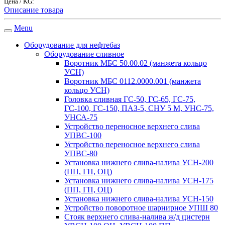
Цена / KG:
Описание товара
Menu
Оборудование для нефтебаз
Оборудование сливное
Воротник МБС 50.00.02 (манжета кольцо
УСН)
Воротник МБС 0112.0000.001 (манжета
кольцо УСН)
Головка сливная ГС-50, ГС-65, ГС-75,
ГС-100, ГС-150, ПАЗ-5, СНУ 5 М, УНС-75,
УНСА-75
Устройство переносное верхнего слива
УПВС-100
Устройство переносное верхнего слива
УПВС-80
Установка нижнего слива-налива УСН-200
(ПП, ГП, ОЦ)
Установка нижнего слива-налива УСН-175
(ПП, ГП, ОЦ)
Установка нижнего слива-налива УСН-150
Устройство поворотное шарнирное УПШ 80
Стояк верхнего слива-налива ж/д цистерн