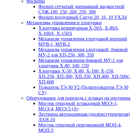
Фильтры
Фильтр сетчатый дренажный жидкостной
СДЖ-100, 150, 200, 250, 300
Фильтр воздушный Сапун 20, 16, 10 УХЛ4
Механизмы управления и хлопушки
Хлопушка резервуарная Х-50А, Х-80А,
Х-100А, Х-150А
Механизм управления хлопушкой верхний
МУВ-1, МУВ-2
Механизм управления хлопушкой, боковой
МУ-2 для ХП-250, 300, 350
Механизм управления боковой МУ-1 для
хлопушек Х-80, 100, 150
Хлопушки Х-50, Х-80, Х-100, Х-150,
ХП-250, ХП-З00, ХП-350, ХП-400, ХП-500с,
ХП-600
Толкатель ТЭ-30 У2 (Гидротолкатель ТЭ-30
СУ)
Оборудование для перехода с эстакад на цистерны
Мостик откидной эстакадный МОЭ-3,
МОЭ-4, МОЭ-5 (А)
Лестница автоналивная (десятиступенчатая)
ЛАН-10
Мостик откидной передвижной МОП-4,
МОП-5