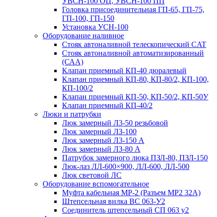
УВСН-100 ОЦ, УВСН-100 ПП
Головка присоединительная ГП-65, ГП-75,
ГП-100, ГП-150
Установка УСН-100
Оборудование наливное
Стояк автоналивной телескопический CAT
Стояк автоналивной автоматизированный
(САА)
Клапан приемный КП-40 дюралевый
Клапан приемный КП-80, КП-80/2, КП-100,
КП-100/2
Клапан приемный КП-50, КП-50/2, КП-50У
Клапан приемный КП-40/2
Люки и патрубки
Люк замерный Л3-50 резьбовой
Люк замерный ЛЗ-100
Люк замерный Л3-150 А
Люк замерный ЛЗ-80 А
Патрубок замерного люка ПЗЛ-80, ПЗЛ-150
Люк-лаз ЛЛ-600×900, ЛЛ-600, ЛЛ-500
Люк световой ЛС
Оборудование вспомогательное
Муфта кабельная МР-2 (Разъем МР2 32А)
Штепсельная вилка ВС 063-У2
Соединитель штепсельный СП 063 у2