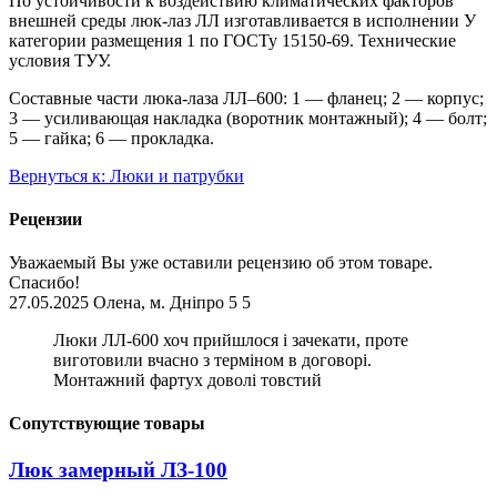
По устойчивости к воздействию климатических факторов
внешней среды люк-лаз ЛЛ изготавливается в исполнении У
категории размещения 1 по ГОСТу 15150-69. Технические
условия ТУУ.
Составные части люка-лаза ЛЛ–600: 1 — фланец; 2 — корпус;
3 — усиливающая накладка (воротник монтажный); 4 — болт;
5 — гайка; 6 — прокладка.
Вернуться к: Люки и патрубки
Рецензии
Уважаемый
Вы уже оставили рецензию об этом товаре.
Спасибо!
27.05.2025
Олена, м. Дніпро
5
5
Люки ЛЛ-600 хоч прийшлося і зачекати, проте
виготовили вчасно з терміном в договорі.
Монтажний фартух доволі товстий
Сопутствующие товары
Люк замерный ЛЗ-100